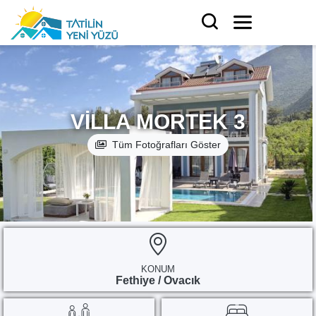
VILLA MORTEK 3
Tüm Fotoğrafları Göster
KONUM
Fethiye / Ovacık