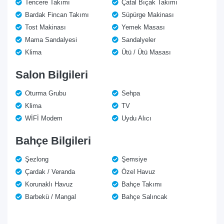
Tencere Takımı
Çatal Bıçak Takımı
Bardak Fincan Takımı
Süpürge Makinası
Tost Makinası
Yemek Masası
Mama Sandalyesi
Sandalyeler
Klima
Ütü / Ütü Masası
Salon Bilgileri
Oturma Grubu
Sehpa
Klima
TV
WİFİ Modem
Uydu Alıcı
Bahçe Bilgileri
Şezlong
Şemsiye
Çardak / Veranda
Özel Havuz
Korunaklı Havuz
Bahçe Takımı
Barbekü / Mangal
Bahçe Salıncak