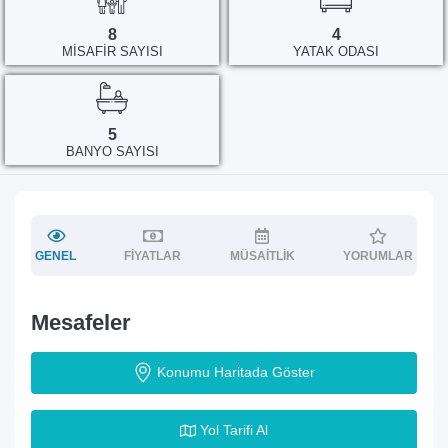
8
4
MISAFIR SAYISI
YATAK ODASI
5
BANYO SAYISI
GENEL
FIYATLAR
MÜSAITLIK
YORUMLAR
Mesafeler
Konumu Haritada Göster
Yol Tarifi Al