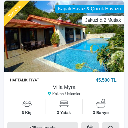
Yeni Villa
Kapalı Havuz & Çocuk Havuzu
Jakuzi & 2 Mutfak
45.500 TL
HAFTALIK FİYAT
Villa Myra
Kalkan / İslamlar
6 Kişi
3 Yatak
3 Banyo