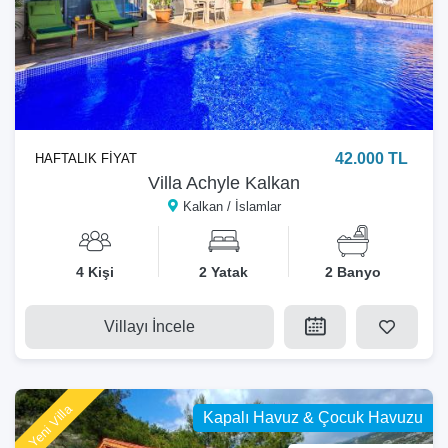
42.000 TL
HAFTALIK FİYAT
Villa Achyle Kalkan
Kalkan / İslamlar
4 Kişi
2 Yatak
2 Banyo
Villayı İncele
Yeni Villa
Kapalı Havuz & Çocuk Havuzu