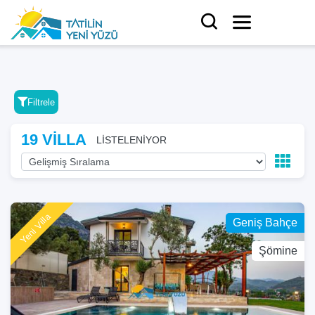
Filtrele
19 VİLLA
LİSTELENİYOR
Yeni Villa
Geniş Bahçe
Şömine