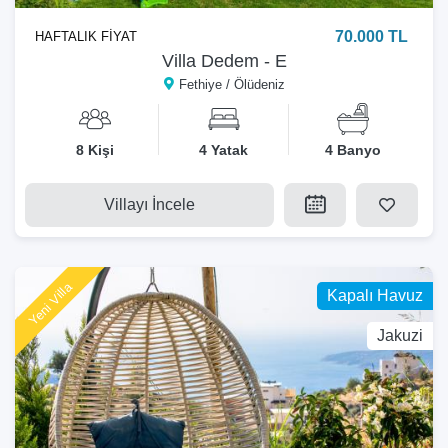
70.000 TL
HAFTALIK FİYAT
Villa Dedem - E
Fethiye / Ölüdeniz
8 Kişi
4 Yatak
4 Banyo
Villayı İncele
Yeni Villa
Kapalı Havuz
Jakuzi