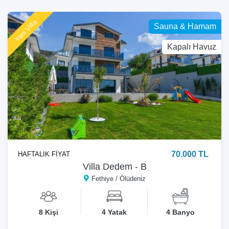
Yeni Villa
Sauna & Hamam
Kapalı Havuz
70.000 TL
HAFTALIK FİYAT
Villa Dedem - B
Fethiye / Ölüdeniz
8 Kişi
4 Yatak
4 Banyo