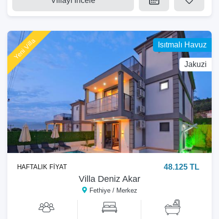
Villayı İncele
Yeni Villa
Isıtmalı Havuz
Jakuzi
48.125 TL
HAFTALIK FİYAT
Villa Deniz Akar
Fethiye / Merkez