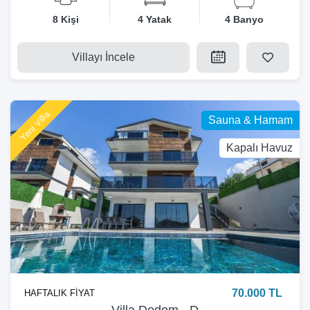
8 Kişi
4 Yatak
4 Banyo
Villayı İncele
Yeni Villa
Sauna & Hamam
Kapalı Havuz
70.000 TL
HAFTALIK FİYAT
Villa Dedem - D