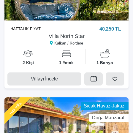
40.250 TL
HAFTALIK FİYAT
Villa North Star
Kalkan / Kördere
2 Kişi
1 Yatak
1 Banyo
Villayı İncele
Yeni Villa
Sıcak Havuz-Jakuzi
Doğa Manzaralı